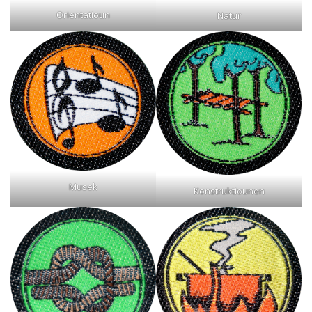
Orientatioun
Natur
Musek
Konstruktiounen