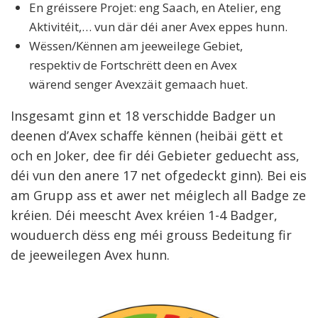
En gréissere Projet: eng Saach, en Atelier, eng
Aktivitéit,… vun där déi aner Avex eppes hunn.
Wëssen/Kënnen am jeeweilege Gebiet,
respektiv de Fortschrëtt deen en Avex
wärend senger Avexzäit gemaach huet.
Insgesamt ginn et 18 verschidde Badger un
deenen d’Avex schaffe kënnen (heibäi gëtt et
och en Joker, dee fir déi Gebieter geduecht ass,
déi vun den anere 17 net ofgedeckt ginn). Bei eis
am Grupp ass et awer net méiglech all Badge ze
kréien. Déi meescht Avex kréien 1-4 Badger,
wouduerch dëss eng méi grouss Bedeitung fir
de jeeweilegen Avex hunn.