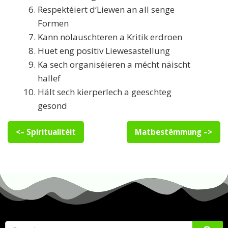
Respektéiert d‘Liewen an all senge
Formen
Kann nolauschteren a Kritik erdroen
Huet eng positiv Liewesastellung
Ka sech organiséieren a mécht näischt
hallef
Hält sech kierperlech a geeschteg
gesond
<– Spiritualitéit
Matbestëmmung –>