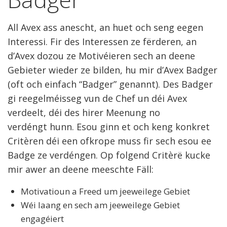
All Avex ass anescht, an huet och seng eegen
Interessi. Fir des Interessen ze fërderen, an
d’Avex dozou ze Motivéieren sech an deene
Gebieter wieder ze bilden, hu mir d’Avex Badger
(oft och einfach “Badger” genannt). Des Badger
gi reegelméisseg vun de Chef un déi Avex
verdeelt, déi des hirer Meenung no
verdéngt hunn. Esou ginn et och keng konkret
Critèren déi een ofkrope muss fir sech esou ee
Badge ze verdéngen. Op folgend Critèrë kucke
mir awer an deene meeschte Fäll:
Motivatioun a Freed um jeeweilege Gebiet
Wéi laang en sech am jeeweilege Gebiet
engagéiert