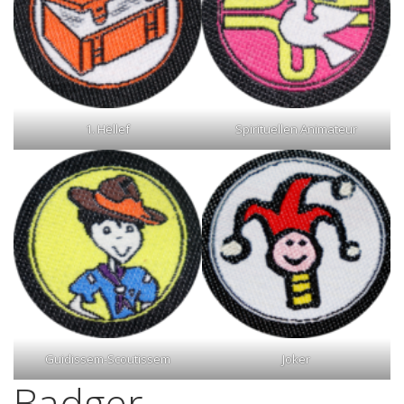
1. Hëllef
Spirituellen Animateur
Guidissem-Scoutissem
Joker
Badger