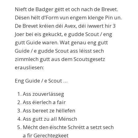
Nieft de Badger gëtt et och nach de Brevet.
Dësen hëlt d’Form vun engem klenge Pin un.
De Brevet kréien déi Avex, déi iwwert hir 3
Joer bei eis gekuckt, e gudde Scout / eng
gutt Guide waren. Wat genau eng gutt
Guide / e gudde Scout ass léisst sech
zimmlech gutt aus dem Scoutsgesetz
erausliesen:
Eng Guide / e Scout …
Ass zouverlässeg
Ass éierlech a fair
Ass bereet ze hëllefen
Ass gutt zu all Mënsch
Mécht den éischte Schrëtt a setzt sech
a fir Gerechtegkeet