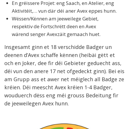
En gréissere Projet: eng Saach, en Atelier, eng
Aktivitéit,… vun där déi aner Avex eppes hunn.
Wëssen/Kënnen am jeeweilege Gebiet,
respektiv de Fortschrëtt deen en Avex
wärend senger Avexzäit gemaach huet.
Insgesamt ginn et 18 verschidde Badger un
deenen d’Avex schaffe kënnen (heibäi gëtt et
och en Joker, dee fir déi Gebieter geduecht ass,
déi vun den anere 17 net ofgedeckt ginn). Bei eis
am Grupp ass et awer net méiglech all Badge ze
kréien. Déi meescht Avex kréien 1-4 Badger,
wouduerch dëss eng méi grouss Bedeitung fir
de jeeweilegen Avex hunn.