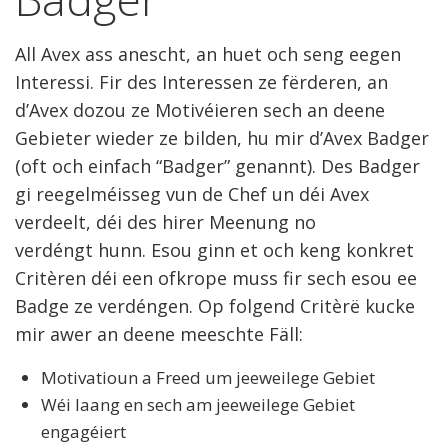
All Avex ass anescht, an huet och seng eegen
Interessi. Fir des Interessen ze fërderen, an
d’Avex dozou ze Motivéieren sech an deene
Gebieter wieder ze bilden, hu mir d’Avex Badger
(oft och einfach “Badger” genannt). Des Badger
gi reegelméisseg vun de Chef un déi Avex
verdeelt, déi des hirer Meenung no
verdéngt hunn. Esou ginn et och keng konkret
Critèren déi een ofkrope muss fir sech esou ee
Badge ze verdéngen. Op folgend Critèrë kucke
mir awer an deene meeschte Fäll:
Motivatioun a Freed um jeeweilege Gebiet
Wéi laang en sech am jeeweilege Gebiet
engagéiert