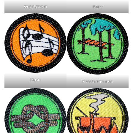
Orientatioun
Natur
Music
Konstruktiounen