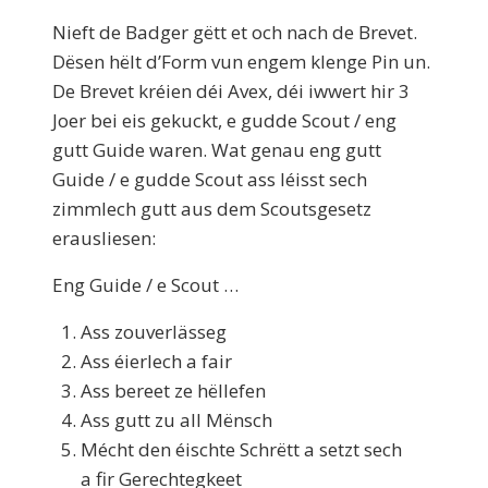
Nieft de Badger gëtt et och nach de Brevet.
Dësen hëlt d’Form vun engem klenge Pin un.
De Brevet kréien déi Avex, déi iwwert hir 3
Joer bei eis gekuckt, e gudde Scout / eng
gutt Guide waren. Wat genau eng gutt
Guide / e gudde Scout ass léisst sech
zimmlech gutt aus dem Scoutsgesetz
erausliesen:
Eng Guide / e Scout …
Ass zouverlässeg
Ass éierlech a fair
Ass bereet ze hëllefen
Ass gutt zu all Mënsch
Mécht den éischte Schrëtt a setzt sech
a fir Gerechtegkeet