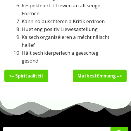
Respektéiert d‘Liewen an all senge
Formen
Kann nolauschteren a Kritik erdroen
Huet eng positiv Liewesastellung
Ka sech organiséieren a mécht näischt
hallef
Hält sech kierperlech a geeschteg
gesond
<– Spiritualitéit
Matbestëmmung –>