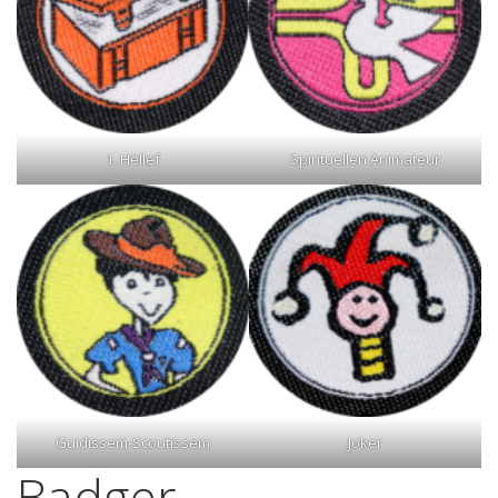
1. Hëllef
Spirituellen Animateur
Guidissem-Scoutissem
Joker
Badger