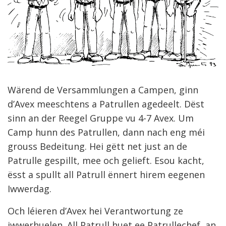
Wärend de Versammlungen a Campen, ginn
d’Avex meeschtens a Patrullen agedeelt. Dëst
sinn an der Reegel Gruppe vu 4-7 Avex. Um
Camp hunn des Patrullen, dann nach eng méi
grouss Bedeitung. Hei gëtt net just an de
Patrulle gespillt, mee och gelieft. Esou kacht,
ësst a spullt all Patrull ënnert hirem eegenen
Iwwerdag.
Och léieren d’Avex hei Verantwortung ze
iwwerhuelen. All Patrull huet ee Patrullechef, an