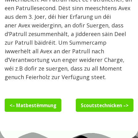
een Patrullesecond. Dëst sinn meeschtens Avex
aus dem 3. Joer, déi hier Erfarung un déi
aner Avex weiderginn, an dofir Suergen, dass
d’Patrull zesummenhält, a jiddereen säin Deel
zur Patrull bäidréit. Um Summercamp
iwwerhëlt all Avex an der Patrull nach
d’Verantwortung vun enger weiderer Charge,
wéi z.B dofir ze suergen, dass zu all Moment
genuch Feierholz zur Verfügung steet.
<– Matbestëmmung
Scoutstechnicken –>