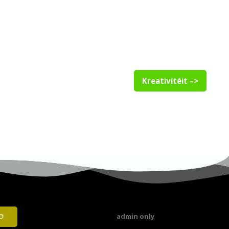
Kreativitéit –>
admin only
O