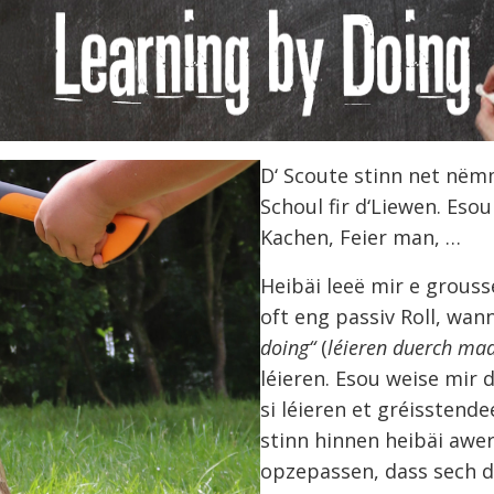
D‘ Scoute stinn net nëmm
Schoul fir d‘Liewen. Eso
Kachen, Feier man, …
Heibäi leeë mir e grouss
oft eng passiv Roll, wa
doing“
(
léieren duerch ma
léieren. Esou weise mir
si léieren et gréisstend
stinn hinnen heibäi awer 
opzepassen, dass sech do