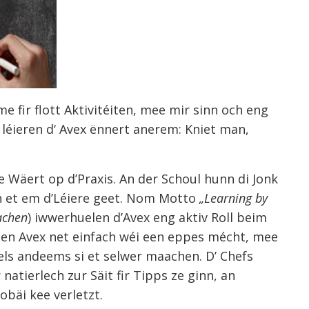
e fir flott Aktivitéiten, mee mir sinn och eng
u léieren d‘ Avex ënnert anerem: Kniet man,
e Wäert op d’Praxis. An der Schoul hunn di Jonk
nn et em d’Léiere geet. Nom Motto
„Learning by
achen
) iwwerhuelen d’Avex eng aktiv Roll beim
 den Avex net einfach wéi een eppes mécht, mee
eels andeems si et selwer maachen. D’ Chefs
natierlech zur Säit fir Tipps ze ginn, an
bäi kee verletzt.